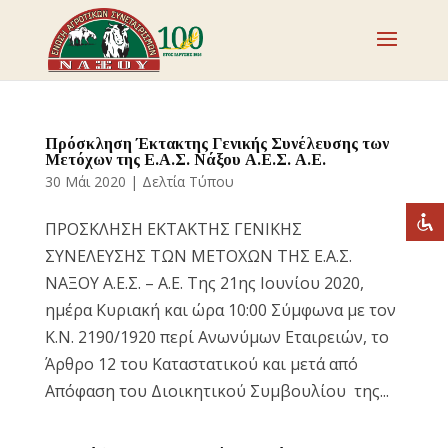
Απενεργοποιήστε τα φλας
visibility_off
Επισημάνετε επικεφαλίδες
title
Πρόσκληση Έκτακτης Γενικής Συνέλευσης των
Μετόχων της Ε.Α.Σ. Νάξου Α.Ε.Σ. Α.Ε.
Σμίκρυνση
zoom_out
30 Μάι 2020
|
Δελτία Τύπου
Μεγέθυνση
zoom_in
ΠΡΟΣΚΛΗΣΗ ΕΚΤΑΚΤΗΣ ΓΕΝΙΚΗΣ
Μείωση γραμματοσειράς
remove_circle_outline
ΣΥΝΕΛΕΥΣΗΣ ΤΩΝ ΜΕΤΟΧΩΝ ΤΗΣ Ε.Α.Σ.
Αύξηση γραμματοσειράς
add_circle_outline
ΝΑΞΟΥ Α.Ε.Σ. – Α.Ε. Της 21ης Ιουνίου 2020,
Ευανάγνωστη γραμματοσειρά
spellcheck
ημέρα Κυριακή και ώρα 10:00 Σύμφωνα με τον
Κ.Ν. 2190/1920 περί Ανωνύμων Εταιρειών, το
Έντονη αντίθεση
brightness_high
Άρθρο 12 του Καταστατικού και μετά από
Σκοτεινή αντίθεση
brightness_low
Απόφαση του Διοικητικού Συμβουλίου της...
Υπογράμμισε συνδέσμους
format_underlined
Επισήμανση συνδέσμων
font_download