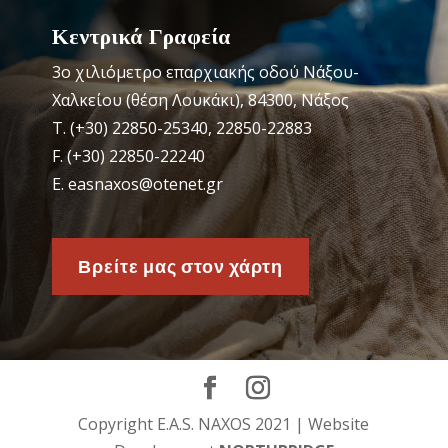
Κεντρικά Γραφεία
3o χιλιόμετρο επαρχιακής οδού Νάξου-
Χαλκείου (θέση Λουκάκι), 84300, Νάξος
Τ. (+30) 22850-25340, 22850-22883
F. (+30) 22850-22240
Ε. easnaxos@otenet.gr
Βρείτε μας στον χάρτη
Copyright E.A.S. NAXOS 2021 | Website