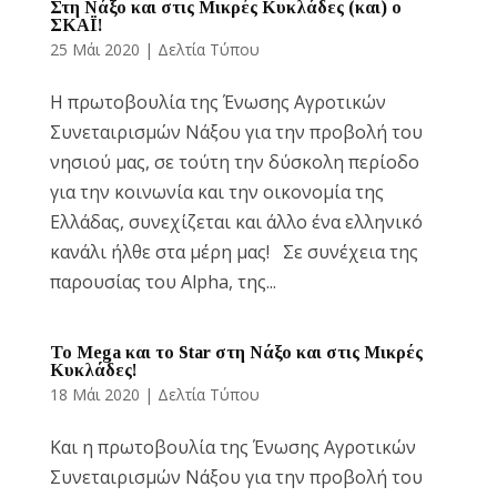
Στη Νάξο και στις Μικρές Κυκλάδες (και) ο
ΣΚΑΪ!
Reset
cached
25 Μάι 2020
|
Δελτία Τύπου
all
options
Η πρωτοβουλία της Ένωσης Αγροτικών
Συνεταιρισμών Νάξου για την προβολή του
νησιού μας, σε τούτη την δύσκολη περίοδο
για την κοινωνία και την οικονομία της
Ελλάδας, συνεχίζεται και άλλο ένα ελληνικό
κανάλι ήλθε στα μέρη μας! Σε συνέχεια της
παρουσίας του Alpha, της...
Το Mega και το Star στη Νάξο και στις Μικρές
Κυκλάδες!
18 Μάι 2020
|
Δελτία Τύπου
Και η πρωτοβουλία της Ένωσης Αγροτικών
Συνεταιρισμών Νάξου για την προβολή του