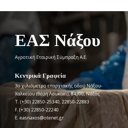
ΕΑΣ Νάξου
Αγροτική Εταιρική Σύμπραξη Α.Ε.
Κεντρικά Γραφεία
3o χιλιόμετρο επαρχιακής οδού Νάξου-
Χαλκείου (θέση Λουκάκι), 84300, Νάξος
Τ. (+30) 22850-25340, 22850-22883
F. (+30) 22850-22240
Ε. easnaxos@otenet.gr