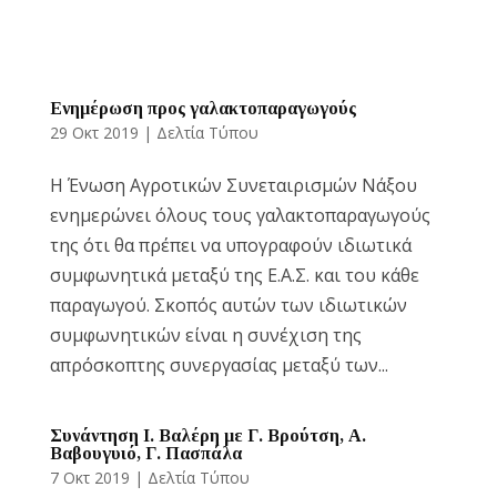
Reset
cached
all
options
Ενημέρωση προς γαλακτοπαραγωγούς
29 Οκτ 2019
|
Δελτία Τύπου
Η Ένωση Αγροτικών Συνεταιρισμών Νάξου
ενημερώνει όλους τους γαλακτοπαραγωγούς
της ότι θα πρέπει να υπογραφούν ιδιωτικά
συμφωνητικά μεταξύ της Ε.Α.Σ. και του κάθε
παραγωγού. Σκοπός αυτών των ιδιωτικών
συμφωνητικών είναι η συνέχιση της
απρόσκοπτης συνεργασίας μεταξύ των...
Συνάντηση Ι. Βαλέρη με Γ. Βρούτση, Α.
Βαβουγυιό, Γ. Πασπάλα
7 Οκτ 2019
|
Δελτία Τύπου