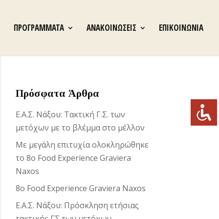
ΠΡΟΓΡΑΜΜΑΤΑ
ΑΝΑΚΟΙΝΩΣΕΙΣ
ΕΠΙΚΟΙΝΩΝΙΑ
Πρόσφατα Άρθρα
Ε.Α.Σ. Νάξου: Τακτική Γ.Σ. των
μετόχων με το βλέμμα στο μέλλον
Με μεγάλη επιτυχία ολοκληρώθηκε
το 8ο Food Experience Graviera
Naxos
8ο Food Experience Graviera Naxos
Ε.Α.Σ. Νάξου: Πρόσκληση ετήσιας
τακτικής ΓΣ των μετόχων