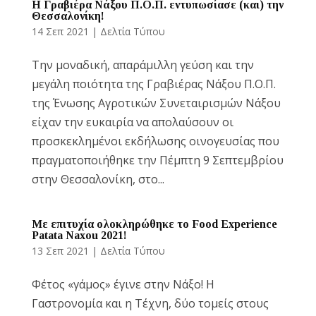
H Γραβιέρα Νάξου Π.Ο.Π. εντυπωσίασε (και) την
Θεσσαλονίκη!
Reset
cached
14 Σεπ 2021
|
Δελτία Τύπου
all
options
Την μοναδική, απαράμιλλη γεύση και την
μεγάλη ποιότητα της Γραβιέρας Νάξου Π.Ο.Π.
της Ένωσης Αγροτικών Συνεταιρισμών Νάξου
είχαν την ευκαιρία να απολαύσουν οι
προσκεκλημένοι εκδήλωσης οινογευσίας που
πραγματοποιήθηκε την Πέμπτη 9 Σεπτεμβρίου
στην Θεσσαλονίκη, στο...
Mε επιτυχία ολοκληρώθηκε το Food Experience
Patata Naxou 2021!
13 Σεπ 2021
|
Δελτία Τύπου
Φέτος «γάμος» έγινε στην Νάξο! H
Γαστρονομία και η Τέχνη, δύο τομείς στους