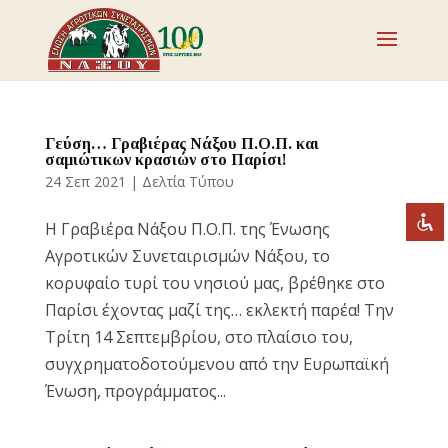
Απενεργοποιήστε τα φλας
visibility_off
Επισημάνετε επικεφαλίδες
title
Γεύση… Γραβιέρας Νάξου Π.Ο.Π. και
σαμιώτικων κρασιών στο Παρίσι!
Σμίκρυνση
zoom_out
24 Σεπ 2021
|
Δελτία Τύπου
Μεγέθυνση
zoom_in
Η Γραβιέρα Νάξου Π.Ο.Π. της Ένωσης
Μείωση γραμματοσειράς
remove_circle_outline
Αγροτικών Συνεταιρισμών Νάξου, το
Αύξηση γραμματοσειράς
add_circle_outline
κορυφαίο τυρί του νησιού μας, βρέθηκε στο
Ευανάγνωστη γραμματοσειρά
spellcheck
Παρίσι έχοντας μαζί της… εκλεκτή παρέα! Την
Τρίτη 14 Σεπτεμβρίου, στο πλαίσιο του,
Έντονη αντίθεση
brightness_high
συγχρηματοδοτούμενου από την Ευρωπαϊκή
Σκοτεινή αντίθεση
brightness_low
Ένωση, προγράμματος...
Υπογράμμισε συνδέσμους
format_underlined
Επισήμανση συνδέσμων
font_download