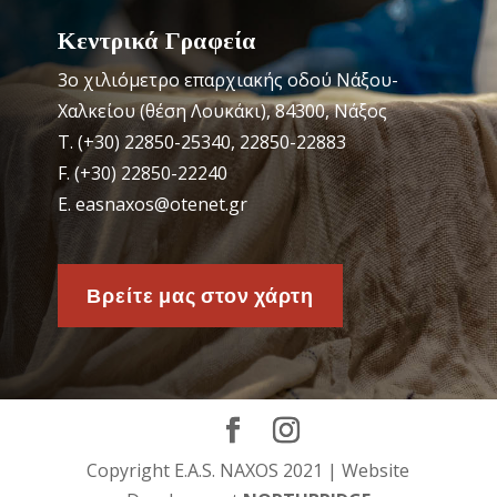
Κεντρικά Γραφεία
3o χιλιόμετρο επαρχιακής οδού Νάξου-
Χαλκείου (θέση Λουκάκι), 84300, Νάξος
Τ. (+30) 22850-25340, 22850-22883
F. (+30) 22850-22240
Ε. easnaxos@otenet.gr
Βρείτε μας στον χάρτη
Copyright E.A.S. NAXOS 2021 | Website