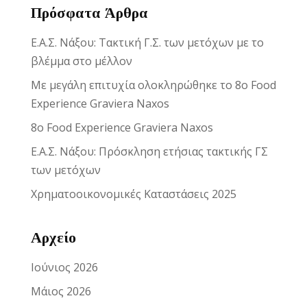
Πρόσφατα Άρθρα
Reset
cached
all
Ε.Α.Σ. Νάξου: Τακτική Γ.Σ. των μετόχων με το
options
βλέμμα στο μέλλον
Με μεγάλη επιτυχία ολοκληρώθηκε το 8ο Food
Experience Graviera Naxos
8ο Food Experience Graviera Naxos
Ε.Α.Σ. Νάξου: Πρόσκληση ετήσιας τακτικής ΓΣ
των μετόχων
Χρηματοοικονομικές Καταστάσεις 2025
Αρχείο
Ιούνιος 2026
Μάιος 2026