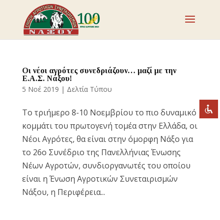
Απενεργοποιήστε τα φλας
visibility_off
Επισημάνετε επικεφαλίδες
title
Οι νέοι αγρότες συνεδριάζουν… μαζί με την
Ε.Α.Σ. Νάξου!
Σμίκρυνση
zoom_out
5 Νοέ 2019
|
Δελτία Τύπου
Μεγέθυνση
zoom_in
Το τριήμερο 8-10 Νοεμβρίου το πιο δυναμικό
Μείωση γραμματοσειράς
remove_circle_outline
κομμάτι του πρωτογενή τομέα στην Ελλάδα, οι
Αύξηση γραμματοσειράς
add_circle_outline
Νέοι Αγρότες, θα είναι στην όμορφη Νάξο για
Ευανάγνωστη γραμματοσειρά
spellcheck
το 26ο Συνέδριο της Πανελλήνιας Ένωσης
Νέων Αγροτών, συνδιοργανωτές του οποίου
Έντονη αντίθεση
brightness_high
είναι η Ένωση Αγροτικών Συνεταιρισμών
Σκοτεινή αντίθεση
brightness_low
Νάξου, η Περιφέρεια...
Υπογράμμισε συνδέσμους
format_underlined
Επισήμανση συνδέσμων
font_download