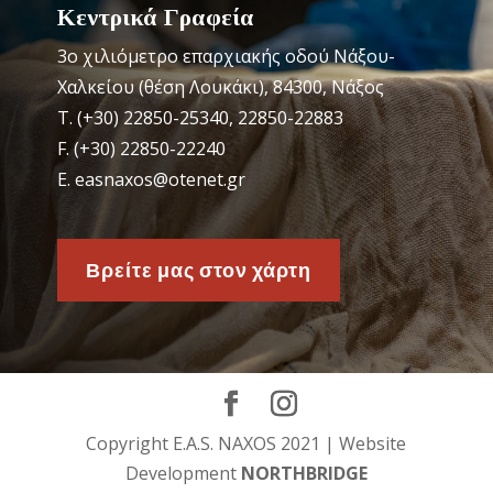
Κεντρικά Γραφεία
3o χιλιόμετρο επαρχιακής οδού Νάξου-
Χαλκείου (θέση Λουκάκι), 84300, Νάξος
Τ. (+30) 22850-25340, 22850-22883
F. (+30) 22850-22240
Ε. easnaxos@otenet.gr
Βρείτε μας στον χάρτη
Copyright E.A.S. NAXOS 2021 | Website
Development
NORTHBRIDGE