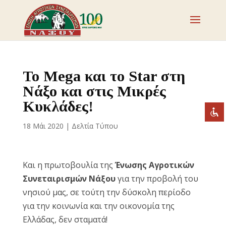
Απενεργοποιήστε τα φλας
visibility_off
Επισημάνετε επικεφαλίδες
title
Το Mega και το Star στη
Σμίκρυνση
zoom_out
Νάξο και στις Μικρές
Μεγέθυνση
Κυκλάδες!
zoom_in
Μείωση γραμματοσειράς
remove_circle_outline
18 Μάι 2020
|
Δελτία Τύπου
Αύξηση γραμματοσειράς
add_circle_outline
Ευανάγνωστη γραμματοσειρά
spellcheck
Και η πρωτοβουλία της
Ένωσης Αγροτικών
Έντονη αντίθεση
brightness_high
Συνεταιρισμών Νάξου
για την προβολή του
Σκοτεινή αντίθεση
brightness_low
νησιού μας, σε τούτη την δύσκολη περίοδο
Υπογράμμισε συνδέσμους
για την κοινωνία και την οικονομία της
format_underlined
Ελλάδας, δεν σταματά!
Επισήμανση συνδέσμων
font_download