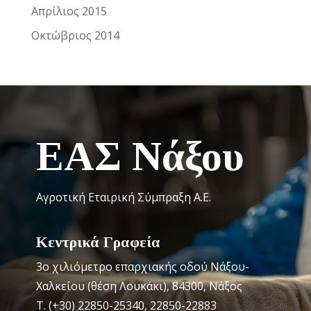
Απρίλιος 2015
Οκτώβριος 2014
ΕΑΣ Νάξου
Αγροτική Εταιρική Σύμπραξη Α.Ε.
Κεντρικά Γραφεία
3o χιλιόμετρο επαρχιακής οδού Νάξου-
Χαλκείου (θέση Λουκάκι), 84300, Νάξος
Τ. (+30) 22850-25340, 22850-22883