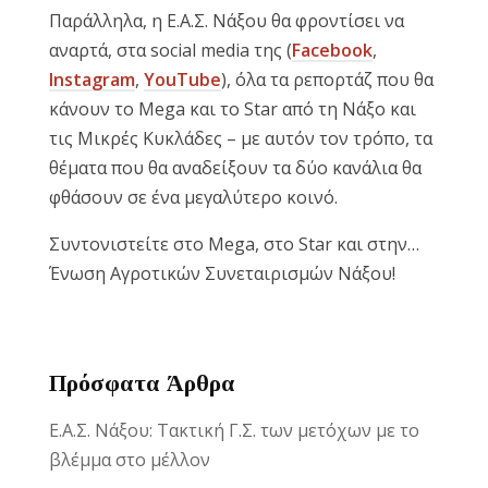
Παράλληλα, η Ε.Α.Σ. Νάξου θα φροντίσει να
αναρτά, στα social media της (
Facebook
,
Instagram
,
YouTube
), όλα τα ρεπορτάζ που θα
κάνουν το Mega και το Star από τη Νάξο και
τις Μικρές Κυκλάδες – με αυτόν τον τρόπο, τα
θέματα που θα αναδείξουν τα δύο κανάλια θα
φθάσουν σε ένα μεγαλύτερο κοινό.
Συντονιστείτε στο Mega, στο Star και στην…
Ένωση Αγροτικών Συνεταιρισμών Νάξου!
Πρόσφατα Άρθρα
Ε.Α.Σ. Νάξου: Τακτική Γ.Σ. των μετόχων με το
βλέμμα στο μέλλον