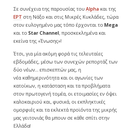
Σε συνέχεια της παρουσίας του
Alpha
και της
Reset
cached
ΕΡΤ
στη Νάξο και στις Μικρές Κυκλάδες, τώρα
all
options
στον ευλογημένο μας τόπο έρχονται το
Mega
και το
Star
Channel
, προσκεκλημένα και
εκείνα της «Ένωσης»!
Έτσι, για μία ακόμη φορά τις τελευταίες
εβδομάδες, μέσω των συνεχών ρεπορτάζ των
δύο νέων… επισκεπτών μας, η
νέα καθημερινότητα και οι αγωνίες των
κατοίκων, η κατάσταση και τα προβλήματα
στον πρωτογενή τομέα, οι ετοιμασίες εν όψει
καλοκαιριού και, φυσικά, οι εκπληκτικές
ομορφιές και τα εκλεκτά προϊόντα της μικρής
μας γειτονιάς θα μπουν σε κάθε σπίτι στην
Ελλάδα!