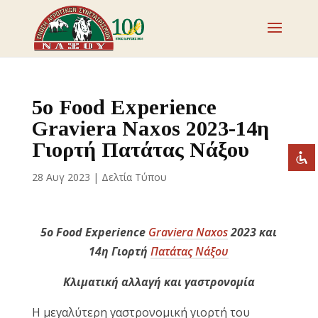
Απενεργοποιήστε τα φλας
visibility_off
Επισημάνετε επικεφαλίδες
title
5ο Food Experience
Σμίκρυνση
zoom_out
Graviera Naxos 2023-14η
Μεγέθυνση
Γιορτή Πατάτας Νάξου
zoom_in
Μείωση γραμματοσειράς
remove_circle_outline
28 Αυγ 2023
|
Δελτία Τύπου
Αύξηση γραμματοσειράς
add_circle_outline
Ευανάγνωστη γραμματοσειρά
spellcheck
5ο Food Experience
Graviera Naxos
2023 και
Έντονη αντίθεση
brightness_high
14η Γιορτή
Πατάτας Νάξου
Σκοτεινή αντίθεση
brightness_low
Kλιματική αλλαγή και γαστρονομία
Υπογράμμισε συνδέσμους
format_underlined
Η μεγαλύτερη γαστρονομική γιορτή του
Επισήμανση συνδέσμων
font_download