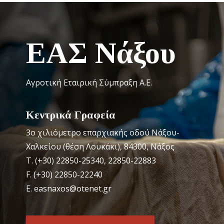
ΕΑΣ Νάξου
Αγροτική Εταιρική Σύμπραξη Α.Ε.
Κεντρικά Γραφεία
3o χιλιόμετρο επαρχιακής οδού Νάξου-
Χαλκείου (θέση Λουκάκι), 84300, Νάξος
Τ. (+30) 22850-25340, 22850-22883
F. (+30) 22850-22240
Ε. easnaxos@otenet.gr