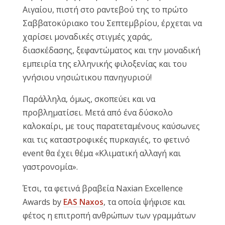
Αιγαίου, πιστή στο ραντεβού της το πρώτο
Reset
cached
Σαββατοκύριακο του Σεπτεμβρίου, έρχεται να
all
χαρίσει μοναδικές στιγμές χαράς,
options
διασκέδασης, ξεφαντώματος και την μοναδική
εμπειρία της ελληνικής φιλοξενίας και του
γνήσιου νησιώτικου πανηγυριού!
Παράλληλα, όμως, σκοπεύει και να
προβληματίσει. Μετά από ένα δύσκολο
καλοκαίρι, με τους παρατεταμένους καύσωνες
και τις καταστροφικές πυρκαγιές, το φετινό
event θα έχει θέμα «Kλιματική αλλαγή και
γαστρονομία».
Έτσι, τα φετινά βραβεία Naxian Excellence
Awards by
EAS Naxos
, τα οποία ψήφισε και
φέτος η επιτροπή ανθρώπων των γραμμάτων