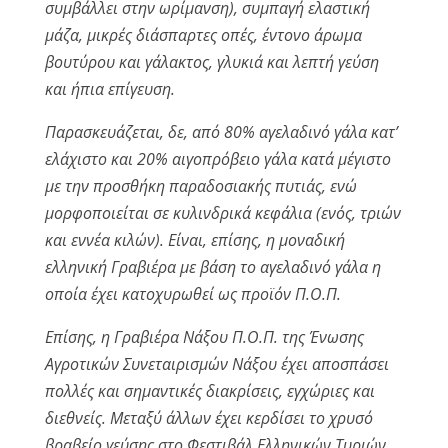
συμβάλλει στην ωρίμανση), συμπαγή ελαστική
μάζα, μικρές διάσπαρτες οπές, έντονο άρωμα
βουτύρου και γάλακτος, γλυκιά και λεπτή γεύση
και ήπια επίγευση.
Παρασκευάζεται, δε, από 80% αγελαδινό γάλα κατ’
ελάχιστο και 20% αιγοπρόβειο γάλα κατά μέγιστο
με την προσθήκη παραδοσιακής πυτιάς, ενώ
μορφοποιείται σε κυλινδρικά κεφάλια (ενός, τριών
και εννέα κιλών). Είναι, επίσης, η μοναδική
ελληνική Γραβιέρα με βάση το αγελαδινό γάλα η
οποία έχει κατοχυρωθεί ως προϊόν Π.Ο.Π
.
Επίσης, η Γραβιέρα Νάξου Π.Ο.Π. της Ένωσης
Αγροτικών Συνεταιρισμών Νάξου έχει αποσπάσει
πολλές και σημαντικές διακρίσεις, εγχώριες και
διεθνείς. Μεταξύ άλλων έχει κερδίσει το χρυσό
βραβείο γεύσης στο Φεστιβάλ Ελληνικών Τυριών