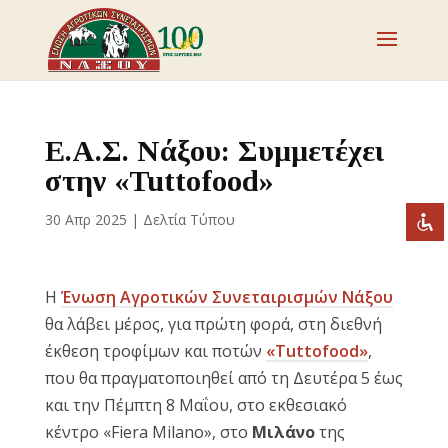
Απενεργοποιήστε τα φλας
visibility_off
Επισημάνετε επικεφαλίδες
title
Ε.Α.Σ. Νάξου: Συμμετέχει
Σμίκρυνση
zoom_out
στην «Tuttofood»
Μεγέθυνση
zoom_in
30 Απρ 2025
|
Δελτία Τύπου
Μείωση γραμματοσειράς
remove_circle_outline
Αύξηση γραμματοσειράς
add_circle_outline
Η
Ένωση Αγροτικών Συνεταιρισμών Νάξου
Ευανάγνωστη γραμματοσειρά
spellcheck
θα λάβει μέρος, για πρώτη φορά, στη διεθνή
Έντονη αντίθεση
brightness_high
έκθεση τροφίμων και ποτών
«Tuttofood»
,
Σκοτεινή αντίθεση
brightness_low
που θα πραγματοποιηθεί από τη Δευτέρα 5 έως
και την Πέμπτη 8 Μαΐου, στο εκθεσιακό
Υπογράμμισε συνδέσμους
format_underlined
κέντρο «Fiera Milano», στο
Μιλάνο
της
Επισήμανση συνδέσμων
font_download