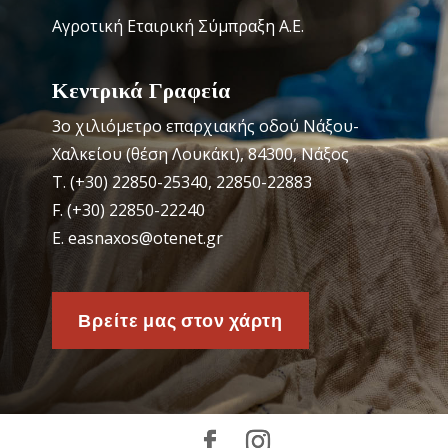
Αγροτική Εταιρική Σύμπραξη Α.Ε.
Κεντρικά Γραφεία
3o χιλιόμετρο επαρχιακής οδού Νάξου-
Χαλκείου (θέση Λουκάκι), 84300, Νάξος
Τ. (+30) 22850-25340, 22850-22883
F. (+30) 22850-22240
Ε. easnaxos@otenet.gr
Βρείτε μας στον χάρτη