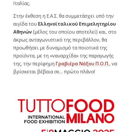
Ιταλίας.
Reset
cached
Στην έκθεση η Ε.Α.Σ. θα συμμετάσχει υπό την
all
options
αιγίδα του
Ελληνοϊταλικού Επιμελητηρίου
Αθηνών
(μέλος του οποίου αποτελεί) και, στο
άκρως ανταγωνιστικό της περιβάλλον, θα
προωθήσει με δυναμισμό τα ποιοτικά της
προϊόντα, με τη «ναυαρχίδα» της παραγωγής
της, την περίφημη
Γραβιέρα Νάξου Π.Ο.Π.
, να
βρίσκεται βέβαια σε… πρώτο πλάνο!