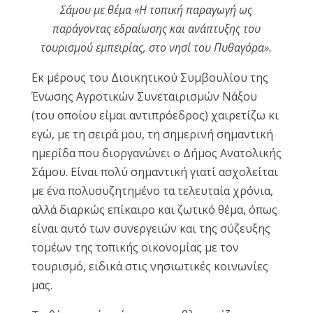
Σάμου με θέμα «Η τοπική παραγωγή ως
Reset
cached
παράγοντας εδραίωσης και ανάπτυξης του
all
τουρισμού εμπειρίας, στο νησί του Πυθαγόρα».
options
Εκ μέρους του Διοικητικού Συμβουλίου της
Ένωσης Αγροτικών Συνεταιρισμών Νάξου
(του οποίου είμαι αντιπρόεδρος) χαιρετίζω κι
εγώ, με τη σειρά μου, τη σημερινή σημαντική
ημερίδα που διοργανώνει ο Δήμος Ανατολικής
Σάμου. Είναι πολύ σημαντική γιατί ασχολείται
με ένα πολυσυζητημένο τα τελευταία χρόνια,
αλλά διαρκώς επίκαιρο και ζωτικό θέμα, όπως
είναι αυτό των συνεργειών και της σύζευξης
τομέων της τοπικής οικονομίας με τον
τουρισμό, ειδικά στις νησιωτικές κοινωνίες
μας.