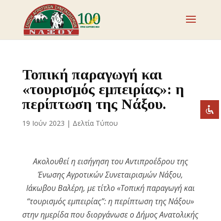
Απενεργοποιήστε τα φλας
visibility_off
Επισημάνετε επικεφαλίδες
title
Τοπική παραγωγή και
Σμίκρυνση
zoom_out
«τουρισμός εμπειρίας»: η
Μεγέθυνση
περίπτωση της Νάξου.
zoom_in
Μείωση γραμματοσειράς
remove_circle_outline
19 Ιούν 2023
|
Δελτία Τύπου
Αύξηση γραμματοσειράς
add_circle_outline
Ευανάγνωστη γραμματοσειρά
spellcheck
Ακολουθεί η εισήγηση του Αντιπροέδρου της
Έντονη αντίθεση
brightness_high
Ένωσης Αγροτικών Συνεταιρισμών Νάξου,
Σκοτεινή αντίθεση
brightness_low
Ιάκωβου Βαλέρη, με τίτλο «Τοπική παραγωγή και
Υπογράμμισε συνδέσμους
“τουρισμός εμπειρίας”: η περίπτωση της Νάξου»
format_underlined
στην ημερίδα που διοργάνωσε ο Δήμος Ανατολικής
Επισήμανση συνδέσμων
font_download