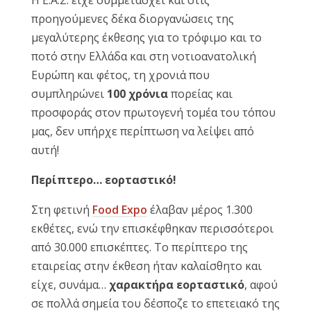
Η Ε.Α.Σ. είχε συμμετάσχει και στις
προηγούμενες δέκα διοργανώσεις της
Reset
cached
μεγαλύτερης έκθεσης για το τρόφιμο και το
all
options
ποτό στην Ελλάδα και στη νοτιοανατολική
Ευρώπη και φέτος, τη χρονιά που
συμπληρώνει
100 χρόνια
πορείας και
προσφοράς στον πρωτογενή τομέα του τόπου
μας, δεν υπήρχε περίπτωση να λείψει από
αυτή!
Περίπτερο… εορταστικό!
Στη φετινή
Food Expo
έλαβαν μέρος 1.300
εκθέτες, ενώ την επισκέφθηκαν περισσότεροι
από 30.000 επισκέπτες. Το περίπτερο της
εταιρείας στην έκθεση ήταν καλαίσθητο και
είχε, συνάμα…
χαρακτήρα
εορταστικό
, αφού
σε πολλά σημεία του δέσποζε το επετειακό της