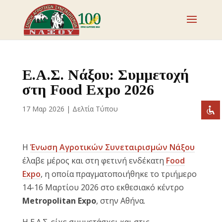
Απενεργοποιήστε τα φλας
visibility_off
Επισημάνετε επικεφαλίδες
title
Ε.Α.Σ. Νάξου: Συμμετοχή
Σμίκρυνση
zoom_out
στη Food Expo 2026
Μεγέθυνση
zoom_in
17 Μαρ 2026
|
Δελτία Τύπου
Μείωση γραμματοσειράς
remove_circle_outline
Αύξηση γραμματοσειράς
add_circle_outline
Η
Ένωση Αγροτικών Συνεταιρισμών Νάξου
Ευανάγνωστη γραμματοσειρά
spellcheck
έλαβε μέρος και στη φετινή ενδέκατη
Food
Έντονη αντίθεση
brightness_high
Expo
, η οποία πραγματοποιήθηκε το τριήμερο
Σκοτεινή αντίθεση
brightness_low
14-16 Μαρτίου 2026 στο εκθεσιακό κέντρο
Metropolitan Expo
, στην Αθήνα.
Υπογράμμισε συνδέσμους
format_underlined
Επισήμανση συνδέσμων
font_download