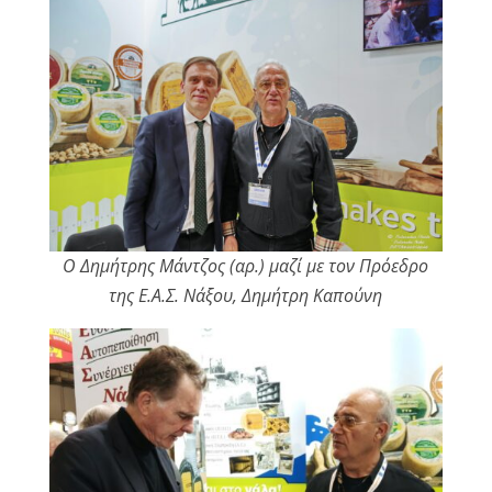
Ο Δημήτρης Μάντζος (αρ.) μαζί με τον Πρόεδρο
της Ε.Α.Σ. Νάξου, Δημήτρη Καπούνη