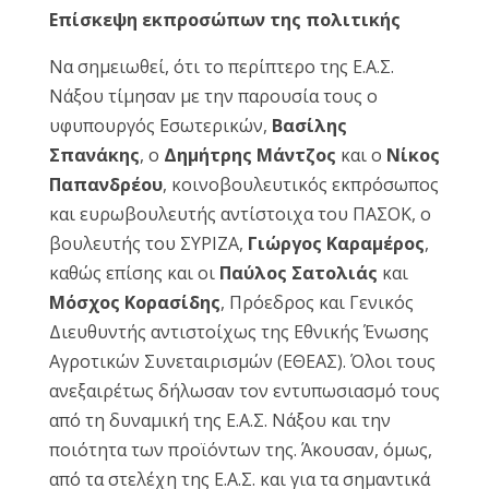
Επίσκεψη εκπροσώπων της πολιτικής
Να σημειωθεί, ότι το περίπτερο της Ε.Α.Σ.
Νάξου τίμησαν με την παρουσία τους ο
υφυπουργός Εσωτερικών,
Βασίλης
Σπανάκης
, ο
Δημήτρης Μάντζος
και ο
Νίκος
Παπανδρέου
, κοινοβουλευτικός εκπρόσωπος
και ευρωβουλευτής αντίστοιχα του ΠΑΣΟΚ, ο
βουλευτής του ΣΥΡΙΖΑ,
Γιώργος Καραμέρος
,
καθώς επίσης και οι
Παύλος Σατολιάς
και
Μόσχος Κορασίδης
, Πρόεδρος και Γενικός
Διευθυντής αντιστοίχως της Εθνικής Ένωσης
Αγροτικών Συνεταιρισμών (ΕΘΕΑΣ). Όλοι τους
ανεξαιρέτως δήλωσαν τον εντυπωσιασμό τους
από τη δυναμική της Ε.Α.Σ. Νάξου και την
ποιότητα των προϊόντων της. Άκουσαν, όμως,
από τα στελέχη της Ε.Α.Σ. και για τα σημαντικά