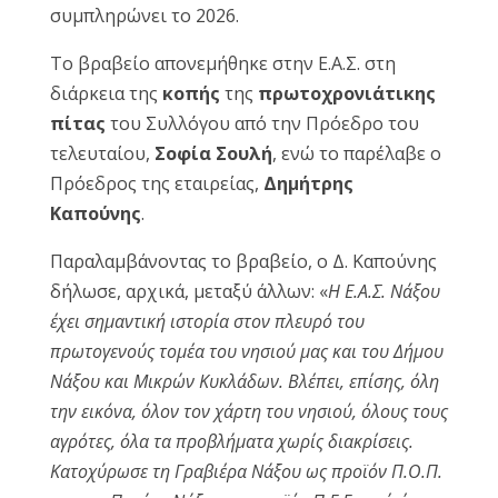
συμπληρώνει το 2026.
Reset
cached
Το βραβείο απονεμήθηκε στην Ε.Α.Σ. στη
all
options
διάρκεια της
κοπής
της
πρωτοχρονιάτικης
πίτας
του Συλλόγου από την Πρόεδρο του
τελευταίου,
Σοφία Σουλή
, ενώ το παρέλαβε ο
Πρόεδρος της εταιρείας,
Δημήτρης
Καπούνης
.
Παραλαμβάνοντας το βραβείο, ο Δ. Καπούνης
δήλωσε, αρχικά, μεταξύ άλλων: «
Η Ε.Α.Σ. Νάξου
έχει σημαντική ιστορία στον πλευρό του
πρωτογενούς τομέα του νησιού μας και του Δήμου
Νάξου και Μικρών Κυκλάδων. Βλέπει, επίσης, όλη
την εικόνα, όλον τον χάρτη του νησιού, όλους τους
αγρότες, όλα τα προβλήματα χωρίς διακρίσεις.
Κατοχύρωσε τη Γραβιέρα Νάξου ως προϊόν Π.Ο.Π.