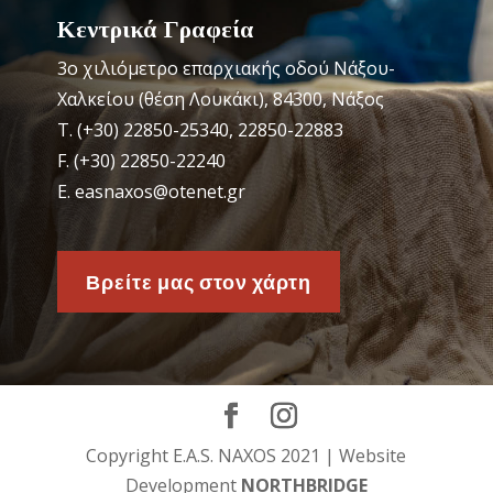
Κεντρικά Γραφεία
3o χιλιόμετρο επαρχιακής οδού Νάξου-
Χαλκείου (θέση Λουκάκι), 84300, Νάξος
Τ. (+30) 22850-25340, 22850-22883
F. (+30) 22850-22240
Ε. easnaxos@otenet.gr
Βρείτε μας στον χάρτη
Copyright E.A.S. NAXOS 2021 | Website
Development
NORTHBRIDGE