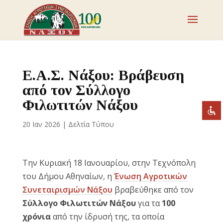
Απενεργοποιήστε τα φλας
visibility_off
Επισημάνετε επικεφαλίδες
title
Ε.Α.Σ. Νάξου: Βράβευση
Σμίκρυνση
zoom_out
από τον Σύλλογο
Μεγέθυνση
Φιλωτιτών Νάξου
zoom_in
Μείωση γραμματοσειράς
remove_circle_outline
20 Ιαν 2026
|
Δελτία Τύπου
Αύξηση γραμματοσειράς
add_circle_outline
Ευανάγνωστη γραμματοσειρά
spellcheck
Την Κυριακή 18 Ιανουαρίου, στην Τεχνόπολη
Έντονη αντίθεση
brightness_high
του Δήμου Αθηναίων, η
Ένωση Αγροτικών
Σκοτεινή αντίθεση
brightness_low
Συνεταιρισμών Νάξου
βραβεύθηκε από τον
Υπογράμμισε συνδέσμους
Σύλλογο Φιλωτιτών Νάξου
για τα
100
format_underlined
χρόνια
από την ίδρυσή της, τα οποία
Επισήμανση συνδέσμων
font_download