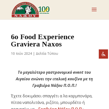
Απενεργοποιήστε τα φλας
visibility_off
Επισημάνετε επικεφαλίδες
title
6ο Food Experience
Σμίκρυνση
zoom_out
Graviera Naxos
Μεγέθυνση
zoom_in
10 Ιούν 2024
|
Δελτία Τύπου
Μείωση γραμματοσειράς
remove_circle_outline
Αύξηση γραμματοσειράς
add_circle_outline
Το μεγαλύτερο γαστρονομικό event του
Ευανάγνωστη γραμματοσειρά
spellcheck
Αιγαίου ενώνει την ιταλική κουζίνα με τη
Έντονη αντίθεση
brightness_high
Γραβιέρα Νάξου Π.Ο.Π.!
Σκοτεινή αντίθεση
brightness_low
Έχετε δοκιμάσει σπαγγέτι α λα καρμπονάρα,
Υπογράμμισε συνδέσμους
format_underlined
πίτσα ναπολιτάνα, ριζότο, μπουρδέτο ή
Επισήμανση συνδέσμων
font_download