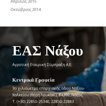
Απρίλιος 2015
Οκτώβριος 2014
ΕΑΣ Νάξου
Αγροτική Εταιρική Σύμπραξη Α.Ε.
Κεντρικά Γραφεία
3o χιλιόμετρο επαρχιακής οδού Νάξου-
Χαλκείου (θέση Λουκάκι), 84300, Νάξος
Τ. (+30) 22850-25340, 22850-22883