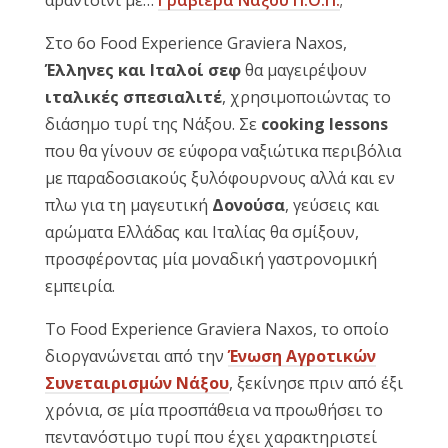
αραντσίνι με…
Γραβιέρα Νάξου Π.Ο.Π.
;
Reset
cached
Στο 6ο Food Experience Graviera Naxos,
all
Έλληνες και Ιταλοί σεφ
θα μαγειρέψουν
options
ιταλικές σπεσιαλιτέ
, χρησιμοποιώντας το
διάσημο τυρί της Νάξου. Σε
cooking lessons
που θα γίνουν σε εύφορα ναξιώτικα περιβόλια
με παραδοσιακούς ξυλόφουρνους αλλά και εν
πλω για τη μαγευτική
Δονούσα
, γεύσεις και
αρώματα Ελλάδας και Ιταλίας θα σμίξουν,
προσφέροντας μία μοναδική γαστρονομική
εμπειρία.
Το Food Experience Graviera Naxos, το οποίο
διοργανώνεται από την
Ένωση Αγροτικών
Συνεταιρισμών Νάξου
, ξεκίνησε πριν από έξι
χρόνια, σε μία προσπάθεια να προωθήσει το
πεντανόστιμο τυρί που έχει χαρακτηριστεί