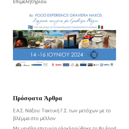
Επιμελητηρίου.
Πρόσφατα Άρθρα
Ε.Α.Σ. Νάξου: Τακτική Γ.Σ. των μετόχων με το
βλέμμα στο μέλλον
Με μεγάλη επιτυχία ολοκληρώθηκε το 8ο Food