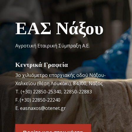
ΕΑΣ Νάξου
Αγροτική Εταιρική Σύμπραξη Α.Ε.
Κεντρικά Γραφεία
3o χιλιόμετρο επαρχιακής οδού Νάξου-
Χαλκείου (θέση Λουκάκι), 84300, Νάξος
Τ. (+30) 22850-25340, 22850-22883
F. (+30) 22850-22240
Ε. easnaxos@otenet.gr