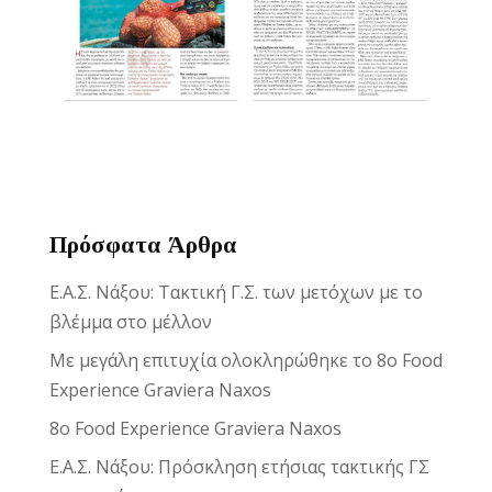
Reset
cached
all
options
Πρόσφατα Άρθρα
Ε.Α.Σ. Νάξου: Τακτική Γ.Σ. των μετόχων με το
βλέμμα στο μέλλον
Με μεγάλη επιτυχία ολοκληρώθηκε το 8ο Food
Experience Graviera Naxos
8ο Food Experience Graviera Naxos
Ε.Α.Σ. Νάξου: Πρόσκληση ετήσιας τακτικής ΓΣ