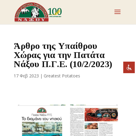
Απενεργοποιήστε τα φλας
visibility_off
Επισημάνετε επικεφαλίδες
title
Άρθρο της Υπαίθρου
Σμίκρυνση
zoom_out
Χώρας για την Πατάτα
Μεγέθυνση
Νάξου Π.Γ.Ε. (10/2/2023)
zoom_in
Μείωση γραμματοσειράς
remove_circle_outline
17 Φεβ 2023
|
Greatest Potatoes
Αύξηση γραμματοσειράς
add_circle_outline
Ευανάγνωστη γραμματοσειρά
spellcheck
Έντονη αντίθεση
brightness_high
Σκοτεινή αντίθεση
brightness_low
Υπογράμμισε συνδέσμους
format_underlined
Επισήμανση συνδέσμων
font_download