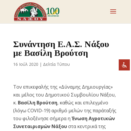
Απενεργοποιήστε τα φλας
visibility_off
Επισημάνετε επικεφαλίδες
title
Συνάντηση Ε.Α.Σ. Νάξου
Σμίκρυνση
zoom_out
με Βασίλη Βρούτση
Μεγέθυνση
zoom_in
16 Ιούλ 2020
|
Δελτία Τύπου
Μείωση γραμματοσειράς
remove_circle_outline
Αύξηση γραμματοσειράς
add_circle_outline
Τον επικεφαλής της «Δύναμης Δημιουργίας»
Ευανάγνωστη γραμματοσειρά
spellcheck
και μέλος του Δημοτικού Συμβουλίου Νάξου,
Έντονη αντίθεση
brightness_high
κ.
Βασίλη Βρούτση
, καθώς και επιλεγμένο
Σκοτεινή αντίθεση
brightness_low
(λόγω COVID-19) αριθμό μελών της παράταξής
του φιλοξένησε σήμερα η
Ένωση Αγροτικών
Υπογράμμισε συνδέσμους
format_underlined
Συνεταιρισμών Νάξου
στα κεντρικά της
Επισήμανση συνδέσμων
font_download