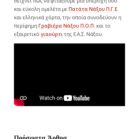
δείχνει πώς να φτιάξουμε μια υπέροχη όσο
και εύκολη ομελέτα με
Πατάτα Νάξου Π.Γ.Ε.
και ελληνικά χόρτα, την οποία συνοδεύουν η
περίφημη
Γραβιέρα Νάξου Π.Ο.Π.
και το
εξαιρετικό
γιαούρτι
της Ε.Α.Σ. Νάξου.
Πρόσφατα Άρθρα