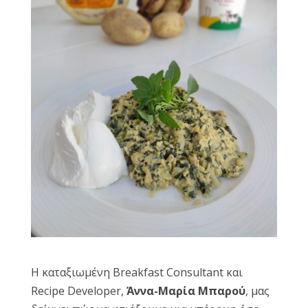
Reset
cached
all
options
Η καταξιωμένη Breakfast Consultant και
Recipe Developer,
Άννα-Μαρία Μπαρού
, μας