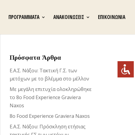
ΠΡΟΓΡΑΜΜΑΤΑ
ΑΝΑΚΟΙΝΩΣΕΙΣ
ΕΠΙΚΟΙΝΩΝΙΑ
Πρόσφατα Άρθρα
Ε.Α.Σ. Νάξου: Τακτική Γ.Σ. των
μετόχων με το βλέμμα στο μέλλον
Με μεγάλη επιτυχία ολοκληρώθηκε
το 8ο Food Experience Graviera
Naxos
8ο Food Experience Graviera Naxos
Ε.Α.Σ. Νάξου: Πρόσκληση ετήσιας
τακτικής ΓΣ των μετόχων