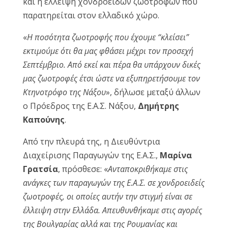
και η έλλειψη χονδροειδών ζωοτροφών που
παρατηρείται στον ελλαδικό χώρο.
«
Η ποσότητα ζωοτροφής που έχουμε “κλείσει”
εκτιμούμε ότι θα μας φθάσει μέχρι τον προσεχή
Σεπτέμβριο. Από εκεί και πέρα θα υπάρχουν δικές
μας ζωοτροφές έτσι ώστε να εξυπηρετήσουμε τον
Κτηνοτρόφο της Νάξου
», δήλωσε μεταξύ άλλων
ο Πρόεδρος της Ε.Α.Σ. Νάξου,
Δημήτρης
Καπούνης
.
Από την πλευρά της, η Διευθύντρια
Διαχείρισης Παραγωγών της Ε.Α.Σ.,
Μαρίνα
Γρατσία
, πρόσθεσε: «
Ανταποκριθήκαμε στις
ανάγκες των παραγωγών της Ε.Α.Σ. σε χονδροειδείς
ζωοτροφές, οι οποίες αυτήν την στιγμή είναι σε
έλλειψη στην Ελλάδα. Απευθυνθήκαμε στις αγορές
της Βουλγαρίας αλλά και της Ρουμανίας και