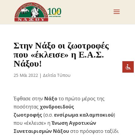
Απενεργοποιήστε τα φλας
visibility_off
Επισημάνετε επικεφαλίδες
title
Στην Νάξο οι ζωοτροφές
Σμίκρυνση
zoom_out
που «έκλεισε» η Ε.Α.Σ.
Μεγέθυνση
Νάξου!
zoom_in
Μείωση γραμματοσειράς
remove_circle_outline
25 Μάι 2022
|
Δελτία Τύπου
Αύξηση γραμματοσειράς
add_circle_outline
Ευανάγνωστη γραμματοσειρά
spellcheck
Έφθασε στην
Νάξο
το πρώτο μέρος της
Έντονη αντίθεση
brightness_high
ποσότητας
χονδροειδούς
Σκοτεινή αντίθεση
brightness_low
ζωοτροφής
(σ.σ.
ενσίρωμα καλαμποκιού
)
Υπογράμμισε συνδέσμους
που «έκλεισε» η
Ένωση Αγροτικών
format_underlined
Συνεταιρισμών Νάξου
στο πρόσφατο ταξίδι
Επισήμανση συνδέσμων
font_download