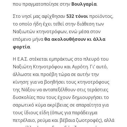
που πραγματοποίησε στην
Βουλγαρία
.
Reset
cached
Στο νησί μας αφίχθησαν
532 τόνοι
προϊόντος,
all
options
το οποίο ήδη έχει τεθεί στην διάθεση των
Ναξιωτών κτηνοτρόφων, ενώ μέσα στον
επόμενο μήνα
θα ακολουθήσουν κι άλλα
φορτία
.
Η Ε.Α.Σ. στέκεται εμπράκτως στο πλευρό του
Ναξιώτη Κτηνοτρόφου και Αγρότη. Γι’ αυτό,
άλλωστε και προέβη τώρα σε αυτήν την
κίνηση: για να βοηθήσει τους κτηνοτρόφους
της Νάξου να ανταπεξέλθουν στις τεράστιες
δυσκολίες που τους έχουν δημιουργήσει το
σαρωτικό κύμα ακρίβειας σε απαραίτητα για
τους ίδιους είδη (όπως για παράδειγμα
πετρέλαιο, ρεύμα και βέβαια ζωοτροφές), αλλά