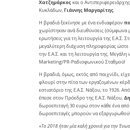
Χατζημάρκος
και ο Αντιπεριφερειάρχης
Κυκλάδων,
Γιάννης Μαργαρίτης
.
Η βραδιά ξεκίνησε με ένα ενδιαφέρον
πα
χωρίστηκαν ανά διευθύνσεις (σύμφωνα με
ερωτήσεις για τη λειτουργία της Ε.Α.Σ. 
μεγαλύτερη διάχυση πληροφορίας ώστε ό
την Ε.Α.Σ. και τη λειτουργία της. Μεγάλ
Marketing/PR-Ραδιοφωνικού Σταθμού!
Η βραδιά, όμως, εκτός από παιχνίδι, είχ
φλουρί στην πίτα των εργαζομένων κέρδι
εστιατόριο της Ε.Α.Σ. Νάξου, το 1926. Απ
έπεσε στον Πρόεδρο της Ε.Α.Σ. Νάξου,
Δη
δωροεπιταγή 30 ευρώ στον κάθε ένα από τ
δωροεπιταγές μπορούν να εξαργυρωθούν 
«
Το 2018 ήταν μία καλή χρονιά για την Ένω