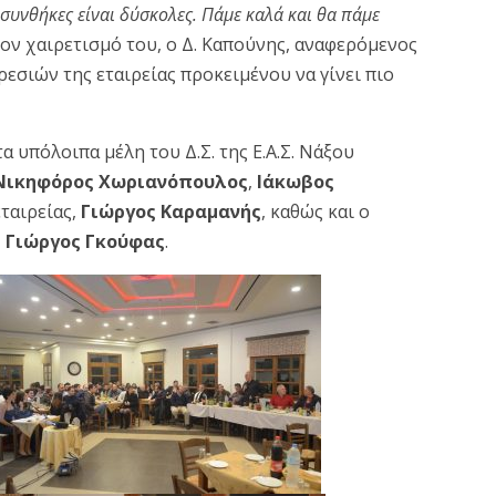
συνθήκες είναι δύσκολες. Πάμε καλά και θα πάμε
στον χαιρετισμό του, ο Δ. Καπούνης, αναφερόμενος
σιών της εταιρείας προκειμένου να γίνει πιο
 υπόλοιπα μέλη του Δ.Σ. της Ε.Α.Σ. Νάξου
Νικηφόρος Χωριανόπουλος
,
Ιάκωβος
εταιρείας,
Γιώργος Καραμανής
, καθώς και ο
,
Γιώργος Γκούφας
.