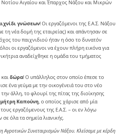
 Νοτίου Αιγαίου και Έπαρχος Νάξου και Μικρών
ιχνίδι γνώσεων
! Οι εργαζόμενοι της Ε.Α.Σ. Νάξου
 τη νέα δομή της εταιρείας) και απάντησαν σε
Στόχος του παιχνιδιού ήταν η όσο το δυνατόν
λοι οι εργαζόμενοι να έχουν πλήρη εικόνα για
η νικήτρια αναδείχθηκε η ομάδα του τμήματος
ε και
δώρα
! Ο υπάλληλος στον οποίο έπεσε το
σε ένα γεύμα με την οικογένειά του στο νέο
ό την άλλη, το φλουρί της πίτας της διοίκησης
μήτρη Καπούνη
, ο οποίος χάρισε από μία
ους εργαζόμενους της Ε.Α.Σ. – οι εν λόγω
σε όλα τα σημεία λιανικής.
ση Αγροτικών Συνεταιρισμών Νάξου. Κλείσαμε με κέρδη