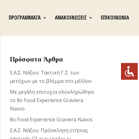
ΠΡΟΓΡΑΜΜΑΤΑ
ΑΝΑΚΟΙΝΩΣΕΙΣ
ΕΠΙΚΟΙΝΩΝΙΑ
Πρόσφατα Άρθρα
Ε.Α.Σ. Νάξου: Τακτική Γ.Σ. των
μετόχων με το βλέμμα στο μέλλον
Με μεγάλη επιτυχία ολοκληρώθηκε
το 8ο Food Experience Graviera
Naxos
8ο Food Experience Graviera Naxos
Ε.Α.Σ. Νάξου: Πρόσκληση ετήσιας
τακτικής ΓΣ των μετόχων