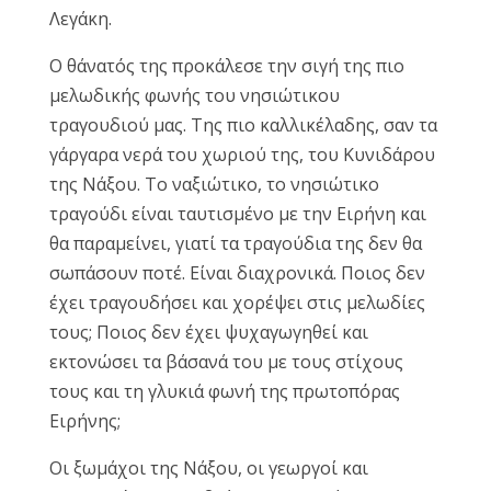
Λεγάκη.
Reset
cached
all
Ο θάνατός της προκάλεσε την σιγή της πιο
options
μελωδικής φωνής του νησιώτικου
τραγουδιού μας. Της πιο καλλικέλαδης, σαν τα
γάργαρα νερά του χωριού της, του Κυνιδάρου
της Νάξου. Το ναξιώτικο, το νησιώτικο
τραγούδι είναι ταυτισμένο με την Ειρήνη και
θα παραμείνει, γιατί τα τραγούδια της δεν θα
σωπάσουν ποτέ. Είναι διαχρονικά. Ποιος δεν
έχει τραγουδήσει και χορέψει στις μελωδίες
τους; Ποιος δεν έχει ψυχαγωγηθεί και
εκτονώσει τα βάσανά του με τους στίχους
τους και τη γλυκιά φωνή της πρωτοπόρας
Ειρήνης;
Οι ξωμάχοι της Νάξου, οι γεωργοί και