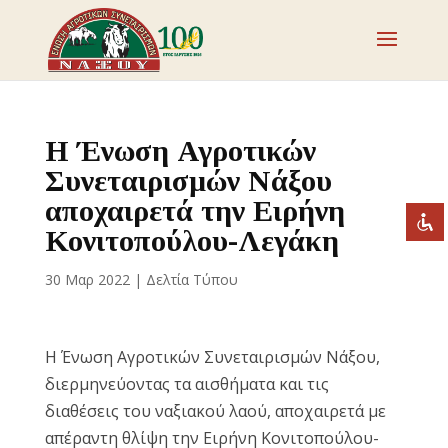
Απενεργοποιήστε τα φλας
visibility_off
Επισημάνετε επικεφαλίδες
title
Η Ένωση Αγροτικών
Σμίκρυνση
zoom_out
Συνεταιρισμών Νάξου
Μεγέθυνση
αποχαιρετά την Ειρήνη
zoom_in
Κονιτοπούλου-Λεγάκη
Μείωση γραμματοσειράς
remove_circle_outline
Αύξηση γραμματοσειράς
add_circle_outline
30 Μαρ 2022
|
Δελτία Τύπου
Ευανάγνωστη γραμματοσειρά
spellcheck
Έντονη αντίθεση
brightness_high
Η Ένωση Αγροτικών Συνεταιρισμών Νάξου,
Σκοτεινή αντίθεση
brightness_low
διερμηνεύοντας τα αισθήματα και τις
Υπογράμμισε συνδέσμους
format_underlined
διαθέσεις του ναξιακού λαού, αποχαιρετά με
απέραντη θλίψη την Ειρήνη Κονιτοπούλου-
Επισήμανση συνδέσμων
font_download