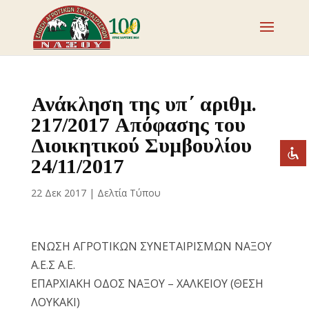
Απενεργοποιήστε τα φλας
visibility_off
Επισημάνετε επικεφαλίδες
title
Ανάκληση της υπ΄ αριθμ.
Σμίκρυνση
zoom_out
217/2017 Απόφασης του
Μεγέθυνση
Διοικητικού Συμβουλίου
zoom_in
24/11/2017
Μείωση γραμματοσειράς
remove_circle_outline
Αύξηση γραμματοσειράς
add_circle_outline
22 Δεκ 2017
|
Δελτία Τύπου
Ευανάγνωστη γραμματοσειρά
spellcheck
Έντονη αντίθεση
brightness_high
ΕΝΩΣΗ ΑΓΡΟΤΙΚΩΝ ΣΥΝΕΤΑΙΡΙΣΜΩΝ ΝΑΞΟΥ
Σκοτεινή αντίθεση
brightness_low
Α.Ε.Σ Α.Ε.
Υπογράμμισε συνδέσμους
format_underlined
ΕΠΑΡΧΙΑΚΗ ΟΔΟΣ ΝΑΞΟΥ – ΧΑΛΚΕΙΟΥ (ΘΕΣΗ
ΛΟΥΚΑΚΙ)
Επισήμανση συνδέσμων
font_download