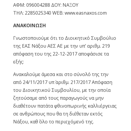
ΑΦΜ: 096004288 ΔΟΥ: ΝΑΞΟΥ
Reset
cached
ΤΗΛ: 2285025340 WEB: www.easnaxos.com
all
options
ΑΝΑΚΟΙΝΩΣΗ
Γνωστοποιούμε ότι το Διοικητικό Συμβούλιο
της ΕΑΣ Νάξου ΑΕΣ ΑΕ με την υπ’ αριθμ. 219
απόφαση του της 22-12-2017 αποφάσισε τα
εξής:
Ανακαλούμε άμεσα και στο σύνολό της την
από 24/11/2017 υπ΄ αριθμ. 217/2017 Απόφαση
του Διοικητικού Συμβουλίου, με την οποία
ζητούσαμε από τους παραγωγούς να μην
διαθέτουν πατάτα φθινοπωρινής καλλιέργειας
σε ανθρώπους που θα τη διέθεταν εκτός
Νάξου, καθ΄ όλο το περιεχόμενό της.