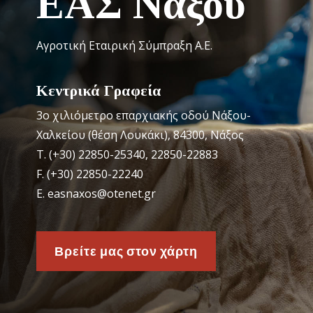
ΕΑΣ Νάξου
Αγροτική Εταιρική Σύμπραξη Α.Ε.
Κεντρικά Γραφεία
3o χιλιόμετρο επαρχιακής οδού Νάξου-
Χαλκείου (θέση Λουκάκι), 84300, Νάξος
Τ. (+30) 22850-25340, 22850-22883
F. (+30) 22850-22240
Ε. easnaxos@otenet.gr
Βρείτε μας στον χάρτη