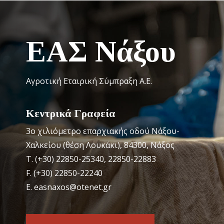
ΕΑΣ Νάξου
Αγροτική Εταιρική Σύμπραξη Α.Ε.
Κεντρικά Γραφεία
3o χιλιόμετρο επαρχιακής οδού Νάξου-
Χαλκείου (θέση Λουκάκι), 84300, Νάξος
Τ. (+30) 22850-25340, 22850-22883
F. (+30) 22850-22240
Ε. easnaxos@otenet.gr