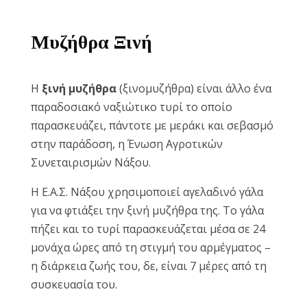
Reset
cached
Μυζήθρα Ξινή
all
options
Η
ξινή μυζήθρα
(ξινομυζήθρα) είναι άλλο ένα
παραδοσιακό ναξιώτικο τυρί το οποίο
παρασκευάζει, πάντοτε με μεράκι και σεβασμό
στην παράδοση, η Ένωση Αγροτικών
Συνεταιρισμών Νάξου.
Η Ε.Α.Σ. Νάξου χρησιμοποιεί αγελαδινό γάλα
για να φτιάξει την ξινή μυζήθρα της. Το γάλα
πήζει και το τυρί παρασκευάζεται μέσα σε 24
μονάχα ώρες από τη στιγμή του αρμέγματος –
η διάρκεια ζωής του, δε, είναι 7 μέρες από τη
συσκευασία του.