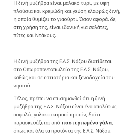
Η ξινή μυζήθρα είναι μαλακό τυρί, με υφή
πλούσια και κρεμώδη και γεύση ελαφρώς ξινή,
η οποία θυμίζει το γιαούρτι. Όσον αφορά, δε,
στη χρήση της, είναι ιδανική για σαλάτες,
πίτες και Ντάκους.
Η ξινή μυζήθρα της Ε.Α.Σ. Νάξου διατίθεται
στο Οπωροπαντοπωλείο της Ε.Α.Σ. Νάξου,
καθώς και σε εστιατόρια και ξενοδοχεία του
νησιού.
Τέλος, πρέπει να επισημανθεί ότι η ξινή
μυζήθρα της Ε.Α.Σ. Νάξου είναι ένα απολύτως
ασφαλές γαλακτοκομικό προϊόν, διότι
παρασκευάζεται από
παστεριωμένο γάλα
,
όπως και όλα τα προϊόντα της Ε.Α.Σ. Νάξου.