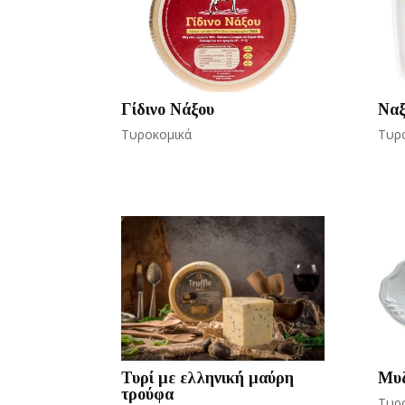
Γίδινο Νάξου
Ναξ
Τυροκομικά
Τυρ
Τυρί με ελληνική μαύρη
Μυζ
τρούφα
Τυρ