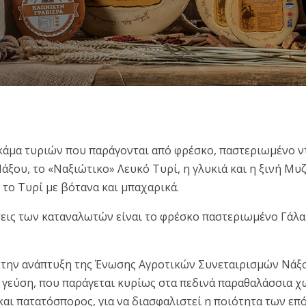
 γκάμα τυριών που παράγονται από φρέσκο, παστεριωμένο 
Νάξου, το «Ναξιώτικο» Λευκό Τυρί, η γλυκιά και η ξινή Μ
 το Τυρί με βότανα και μπαχαρικά.
ις των καταναλωτών είναι το φρέσκο παστεριωμένο Γάλα τη
ι την ανάπτυξη της Ένωσης Αγροτικών Συνεταιρισμών Νάξο
ια γεύση, που παράγεται κυρίως στα πεδινά παραθαλάσσια
 και πατατόσπορος, για να διασφαλιστεί η ποιότητα των ε