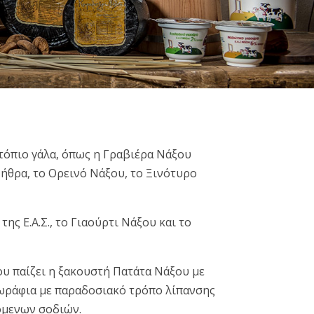
ντόπιο γάλα, όπως η Γραβιέρα Νάξου
υζήθρα, το Ορεινό Νάξου, το Ξινότυρο
ς Ε.Α.Σ., το Γιαούρτι Νάξου και το
υ παίζει η ξακουστή Πατάτα Νάξου με
 χωράφια με παραδοσιακό τρόπο λίπανσης
πόμενων σοδιών.