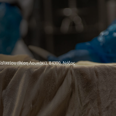
αλκείου (θέση Λουκάκι), 84300, Νάξος