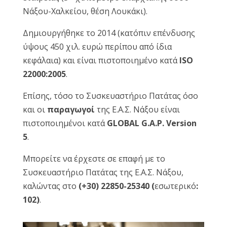
Νάξου-Χαλκείου, θέση Λουκάκι).
Reset
cached
all
Δημιουργήθηκε το 2014 (κατόπιν επένδυσης
options
ύψους 450 χιλ. ευρώ περίπου από ίδια
κεφάλαια) και είναι πιστοποιημένο κατά
ISO
22000:2005
.
Επίσης, τόσο το Συσκευαστήριο Πατάτας όσο
και οι
παραγωγοί
της Ε.Α.Σ. Νάξου είναι
πιστοποιημένοι κατά
GLOBAL
G
.
A
.
P
.
Version
5
.
Μπορείτε να έρχεστε σε επαφή με το
Συσκευαστήριο Πατάτας της Ε.Α.Σ. Νάξου,
καλώντας στο
(+30) 22850-25340 (
εσωτερικό
:
102)
.