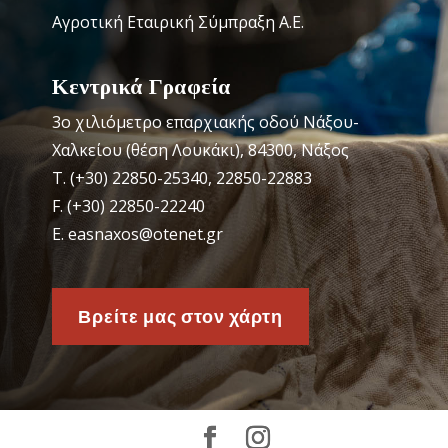
Αγροτική Εταιρική Σύμπραξη Α.Ε.
Κεντρικά Γραφεία
3o χιλιόμετρο επαρχιακής οδού Νάξου-
Χαλκείου (θέση Λουκάκι), 84300, Νάξος
Τ. (+30) 22850-25340, 22850-22883
F. (+30) 22850-22240
Ε. easnaxos@otenet.gr
Βρείτε μας στον χάρτη